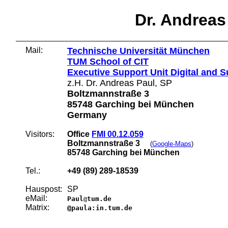
Dr. Andreas
Mail:
Technische Universität München
TUM School of CIT
Executive Support Unit Digital and 
z.H. Dr. Andreas Paul, SP
Boltzmannstraße 3
85748 Garching bei München
Germany
Visitors:
Office
FMI 00.12.059
Boltzmannstraße 3
(
Google-Maps
)
85748 Garching bei München
Tel.:
+49 (89) 289-18539
Hauspost:
SP
eMail:
Paul
tum.de
@
Matrix:
@paula:in.tum.de